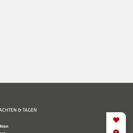
ACHTEN & TAGEN
Domain
hten