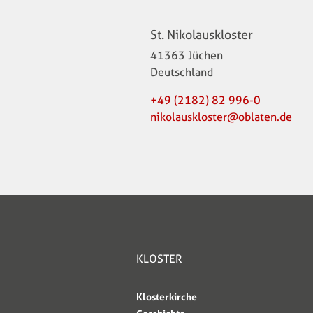
St. Nikolauskloster
41363
Jüchen
Deutschland
+49 (2182) 82 996-0
nikolauskloster@oblaten.de
Site Map
KLOSTER
Klosterkirche